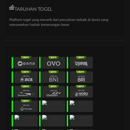
TARUHAN TOGEL
Platform togel yang menarik dari perusahan terbaik di dunia yang
menawarkan hadiah kemenangan besar