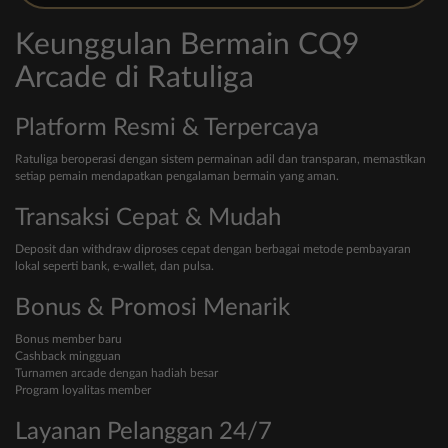
Keunggulan Bermain CQ9
Arcade di Ratuliga
Platform Resmi & Terpercaya
Ratuliga beroperasi dengan sistem permainan adil dan transparan, memastikan
setiap pemain mendapatkan pengalaman bermain yang aman.
Transaksi Cepat & Mudah
Deposit dan withdraw diproses cepat dengan berbagai metode pembayaran
lokal seperti bank, e-wallet, dan pulsa.
Bonus & Promosi Menarik
Bonus member baru
Cashback mingguan
Turnamen arcade dengan hadiah besar
Program loyalitas member
Layanan Pelanggan 24/7