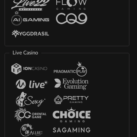
Live Casino