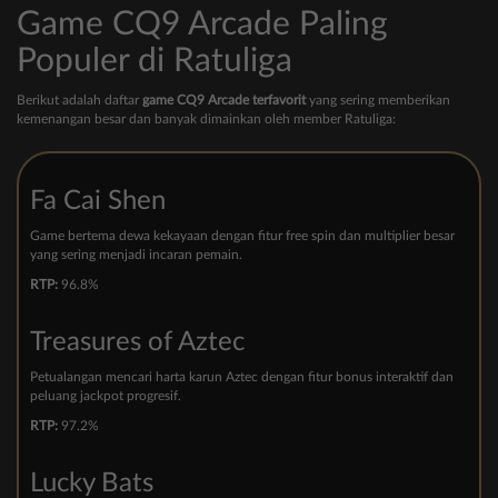
Game CQ9 Arcade Paling
Populer di Ratuliga
Berikut adalah daftar
game CQ9 Arcade terfavorit
yang sering memberikan
kemenangan besar dan banyak dimainkan oleh member Ratuliga:
Fa Cai Shen
Game bertema dewa kekayaan dengan fitur free spin dan multiplier besar
yang sering menjadi incaran pemain.
RTP:
96.8%
Treasures of Aztec
Petualangan mencari harta karun Aztec dengan fitur bonus interaktif dan
peluang jackpot progresif.
RTP:
97.2%
Lucky Bats