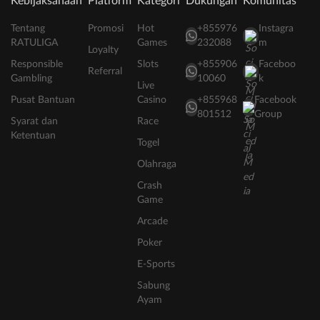
Kebijaksanaan
Platform
Kategori
Dukungan
Komunitas
Tentang
Promosi
Hot
+855976
Instagra
RATULIGA
Games
232088
m
Loyalty
Responsible
Slots
+855906
Faceboo
Referral
Gambling
10060
k
Live
Pusat Bantuan
Casino
+855968
Facebook
801512
Group
Syarat dan
Race
Ketentuan
Togel
Olahraga
Crash
Game
Arcade
Poker
E-Sports
Sabung
Ayam