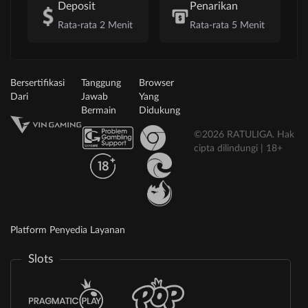
Deposit
Penarikan
Rata-rata 2 Menit
Rata-rata 5 Menit
Bersertifikasi
Tanggung
Browser
Dari
Jawab
Yang
Bermain
Didukung
©2026 RATULIGA. Hak
cipta dilindungi | 18+
Platform Penyedia Layanan
Slots