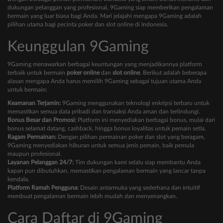
dukungan pelanggan yang profesional, 9Gaming siap memberikan pengalaman
bermain yang luar biasa bagi Anda. Mari jelajahi mengapa 9Gaming adalah
pilihan utama bagi pecinta poker dan slot online di Indonesia.
Keunggulan 9Gaming
9Gaming menawarkan berbagai keuntungan yang menjadikannya platform
terbaik untuk bermain
poker online
dan
slot online
. Berikut adalah beberapa
alasan mengapa Anda harus memilih 9Gaming sebagai tujuan utama Anda
untuk bermain:
Keamanan Terjamin:
9Gaming menggunakan teknologi enkripsi terbaru untuk
memastikan semua data pribadi dan transaksi Anda aman dan terlindungi.
Bonus Besar dan Promosi:
Platform ini menyediakan berbagai bonus, mulai dari
bonus selamat datang, cashback, hingga bonus loyalitas untuk pemain setia.
Ragam Permainan:
Dengan pilihan permainan poker dan slot yang beragam,
9Gaming menyediakan hiburan untuk semua jenis pemain, baik pemula
maupun profesional.
Layanan Pelanggan 24/7:
Tim dukungan kami selalu siap membantu Anda
kapan pun dibutuhkan, memastikan pengalaman bermain yang lancar tanpa
kendala.
Platform Ramah Pengguna:
Desain antarmuka yang sederhana dan intuitif
membuat pengalaman bermain lebih mudah dan menyenangkan.
Cara Daftar di 9Gaming