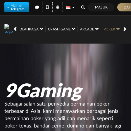
Main di
MASUK
DAF
Telegram
TOGEL
OLAHRAGA
CRASH GAME
ARCADE
POKER
E-
9Gaming
Sebagai salah satu penyedia permainan poker
terbesar di Asia, kami menawarkan berbagai jenis
permainan poker yang adil dan menarik seperti
poker texas, bandar ceme, domino dan banyak lagi