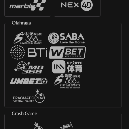
Olahraga
Crash Game