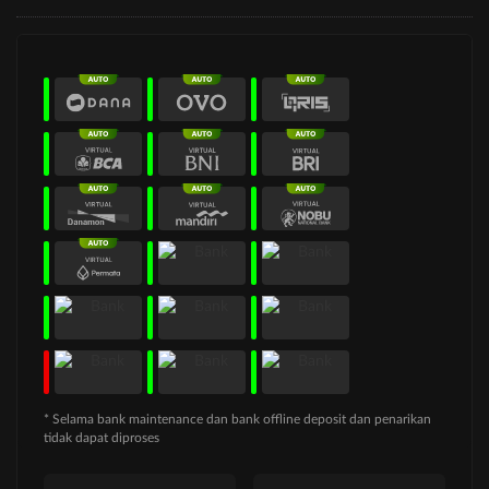
* Selama bank maintenance dan bank offline deposit dan penarikan
tidak dapat diproses