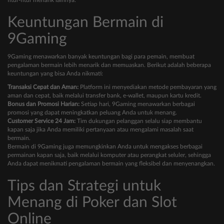
fitur-fitur menarik lainnya.
Keuntungan Bermain di
9Gaming
9Gaming menawarkan banyak keuntungan bagi para pemain, membuat
pengalaman bermain lebih menarik dan memuaskan. Berikut adalah beberapa
keuntungan yang bisa Anda nikmati:
Transaksi Cepat dan Aman:
Platform ini menyediakan metode pembayaran yang
aman dan cepat, baik melalui transfer bank, e-wallet, maupun kartu kredit.
Bonus dan Promosi Harian:
Setiap hari, 9Gaming menawarkan berbagai
promosi yang dapat meningkatkan peluang Anda untuk menang.
Customer Service 24 Jam:
Tim dukungan pelanggan selalu siap membantu
kapan saja jika Anda memiliki pertanyaan atau mengalami masalah saat
bermain.
Bermain di 9Gaming juga memungkinkan Anda untuk mengakses berbagai
permainan kapan saja, baik melalui komputer atau perangkat seluler, sehingga
Anda dapat menikmati pengalaman bermain yang fleksibel dan menyenangkan.
Tips dan Strategi untuk
Menang di Poker dan Slot
Online