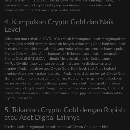
sederhana namun tetap seru. Setiap game menawarkan tantangan yang unik
dan reward berupa Crypto Gold yang bisa Anda kumpulkan setiap kali
menyelesaikan misi atau mencapai prestasi tertentu.
4. Kumpulkan Crypto Gold dan Naik
Level
Salah satu fitur terbaik di RATULIGA adalah kemampuan untuk mengumpulkan
Crypto Gold sambil bermain. Semakin banyak waktu yang Anda habiskan untuk
bermain dan semakin banyak misi yang Anda selesaikan, semakin banyak pula
Crypto Gold yang bisa Anda kumpulkan. Beberapa cara untuk mendapatkan
Crypto Gold di RATULIGA meliputi: Menyelesaikan misi: Setiap game di
RATULIGA dilengkapi dengan berbagai misi yang jika diselesaikan akan
memberi Anda hadiah berupa Crypto Gold. Naik level: Saat Anda berhasil
meningkatkan level karakter atau akun Anda, reward dalam bentuk Crypto Gold
akan diberikan. Kompetisi dan turnamen: Ikuti turnamen game yang diadakan
secara berkala dan bersaing dengan pemain lain untuk mendapatkan hadiah
besar berupa Crypto Gold. Dengan terus bermain dan berkembang, Anda tidak
hanya akan semakin ahli dalam permainan, tetapi juga terus menambah saldo
Crypto Gold Anda.
5. Tukarkan Crypto Gold dengan Rupiah
atau Aset Digital Lainnya
Setelah Anda mengumpulkan cukup banyak Crypto Gold, Anda bisa