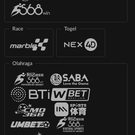
Race
Togel
Olahraga