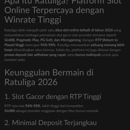
Apa Itu Ratuliga? Platform Slot
Online Terpercaya dengan
Winrate Tinggi
Ratuliga telah menjadi salah satu
situs slot online terbaik di tahun 2026
yang
menyediakan berbagai permainan slot gacor dari provider ternama seperti
Slot88, Pragmatic Play, PG Soft, dan Microgaming
. Dengan
RTP (Return to
Player) tinggi
mencapai
96%-98%
, Ratuliga menawarkan
peluang menang lebih
besar
dibandingkan situs lainnya. Selain itu, platform ini juga dikenal dengan
proses deposit dan withdraw yang cepat
, serta
bonus melimpah
untuk para
member setia.
Keunggulan Bermain di
Ratuliga 2026
1. Slot Gacor dengan RTP Tinggi
RTP rata-rata
96%-98%
, lebih tinggi dari kompetitor
Slot88
sebagai provider unggulan dengan fitur bonus menarik
2. Minimal Deposit Terjangkau