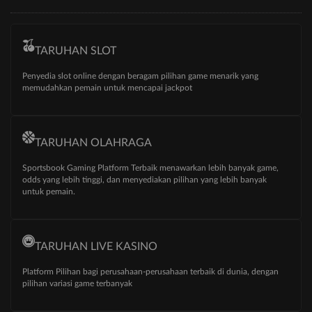
TARUHAN SLOT
Penyedia slot online dengan beragam pilihan game menarik yang
memudahkan pemain untuk mencapai jackpot
TARUHAN OLAHRAGA
Sportsbook Gaming Platform Terbaik menawarkan lebih banyak game,
odds yang lebih tinggi, dan menyediakan pilihan yang lebih banyak
untuk pemain.
TARUHAN LIVE KASINO
Platform Pilihan bagi perusahaan-perusahaan terbaik di dunia, dengan
pilihan variasi game terbanyak