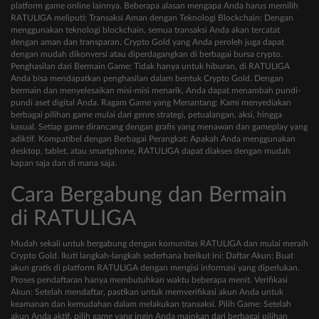
platform game online lainnya. Beberapa alasan mengapa Anda harus memilih
RATULIGA meliputi: Transaksi Aman dengan Teknologi Blockchain: Dengan
menggunakan teknologi blockchain, semua transaksi Anda akan tercatat
dengan aman dan transparan. Crypto Gold yang Anda peroleh juga dapat
dengan mudah dikonversi atau diperdagangkan di berbagai bursa crypto.
Penghasilan dari Bermain Game: Tidak hanya untuk hiburan, di RATULIGA
Anda bisa mendapatkan penghasilan dalam bentuk Crypto Gold. Dengan
bermain dan menyelesaikan misi-misi menarik, Anda dapat menambah pundi-
pundi aset digital Anda. Ragam Game yang Menantang: Kami menyediakan
berbagai pilihan game mulai dari genre strategi, petualangan, aksi, hingga
kasual. Setiap game dirancang dengan grafis yang menawan dan gameplay yang
adiktif. Kompatibel dengan Berbagai Perangkat: Apakah Anda menggunakan
desktop, tablet, atau smartphone, RATULIGA dapat diakses dengan mudah
kapan saja dan di mana saja.
Cara Bergabung dan Bermain
di RATULIGA
Mudah sekali untuk bergabung dengan komunitas RATULIGA dan mulai meraih
Crypto Gold. Ikuti langkah-langkah sederhana berikut ini: Daftar Akun: Buat
akun gratis di platform RATULIGA dengan mengisi informasi yang diperlukan.
Proses pendaftaran hanya membutuhkan waktu beberapa menit. Verifikasi
Akun: Setelah mendaftar, pastikan untuk memverifikasi akun Anda untuk
keamanan dan kemudahan dalam melakukan transaksi. Pilih Game: Setelah
akun Anda aktif, pilih game yang ingin Anda mainkan dari berbagai pilihan