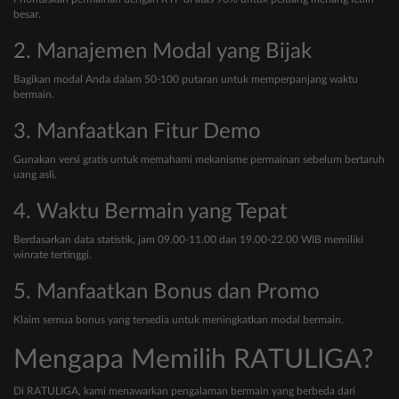
besar.
2. Manajemen Modal yang Bijak
Bagikan modal Anda dalam 50-100 putaran untuk memperpanjang waktu
bermain.
3. Manfaatkan Fitur Demo
Gunakan versi gratis untuk memahami mekanisme permainan sebelum bertaruh
uang asli.
4. Waktu Bermain yang Tepat
Berdasarkan data statistik, jam 09.00-11.00 dan 19.00-22.00 WIB memiliki
winrate tertinggi.
5. Manfaatkan Bonus dan Promo
Klaim semua bonus yang tersedia untuk meningkatkan modal bermain.
Mengapa Memilih RATULIGA?
Di RATULIGA, kami menawarkan pengalaman bermain yang berbeda dari