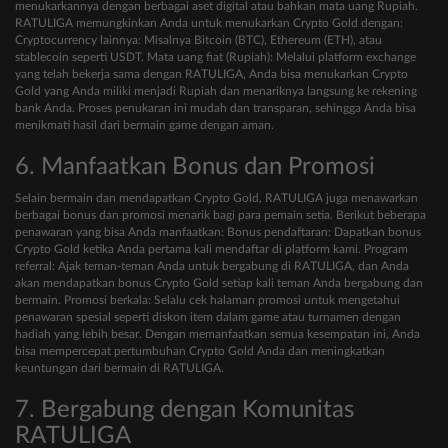
menukarkannya dengan berbagai aset digital atau bahkan mata uang Rupiah.
RATULIGA memungkinkan Anda untuk menukarkan Crypto Gold dengan:
Cryptocurrency lainnya: Misalnya Bitcoin (BTC), Ethereum (ETH), atau
stablecoin seperti USDT. Mata uang fiat (Rupiah): Melalui platform exchange
yang telah bekerja sama dengan RATULIGA, Anda bisa menukarkan Crypto
Gold yang Anda miliki menjadi Rupiah dan menariknya langsung ke rekening
bank Anda. Proses penukaran ini mudah dan transparan, sehingga Anda bisa
menikmati hasil dari bermain game dengan aman.
6. Manfaatkan Bonus dan Promosi
Selain bermain dan mendapatkan Crypto Gold, RATULIGA juga menawarkan
berbagai bonus dan promosi menarik bagi para pemain setia. Berikut beberapa
penawaran yang bisa Anda manfaatkan: Bonus pendaftaran: Dapatkan bonus
Crypto Gold ketika Anda pertama kali mendaftar di platform kami. Program
referral: Ajak teman-teman Anda untuk bergabung di RATULIGA, dan Anda
akan mendapatkan bonus Crypto Gold setiap kali teman Anda bergabung dan
bermain. Promosi berkala: Selalu cek halaman promosi untuk mengetahui
penawaran spesial seperti diskon item dalam game atau turnamen dengan
hadiah yang lebih besar. Dengan memanfaatkan semua kesempatan ini, Anda
bisa mempercepat pertumbuhan Crypto Gold Anda dan meningkatkan
keuntungan dari bermain di RATULIGA.
7. Bergabung dengan Komunitas
RATULIGA