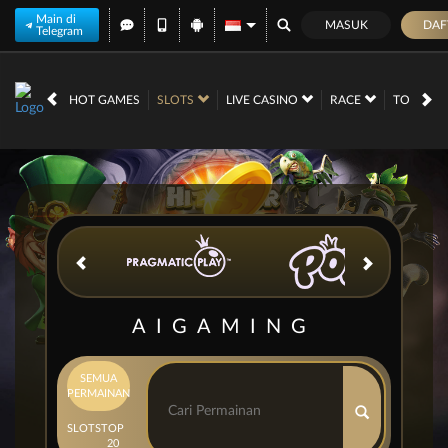
Main di
MASUK
DAF
Telegram
IDR
12,698,719,
HOT GAMES
SLOTS
LIVE CASINO
RACE
TOGEL
AIGAMING
SEMUA
PERMAINAN
SLOTS
TOP
20