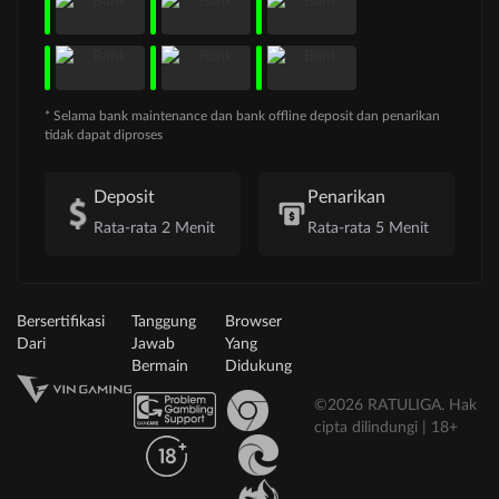
* Selama bank maintenance dan bank offline deposit dan penarikan
tidak dapat diproses
Deposit
Penarikan
Rata-rata 2 Menit
Rata-rata 5 Menit
Bersertifikasi
Tanggung
Browser
Dari
Jawab
Yang
Bermain
Didukung
©2026 RATULIGA. Hak
cipta dilindungi | 18+