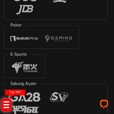
Poker
E-Sports
Sabung Ayam
Tap Me!