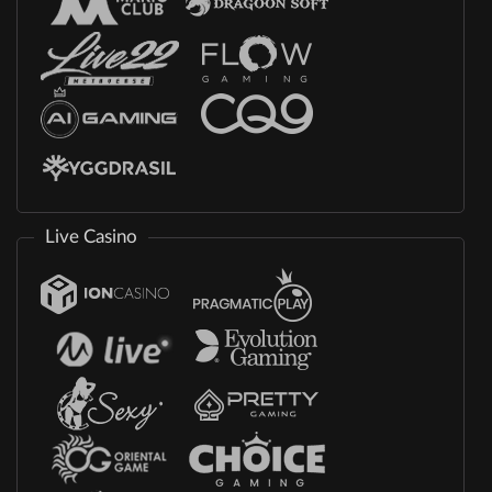
Live Casino