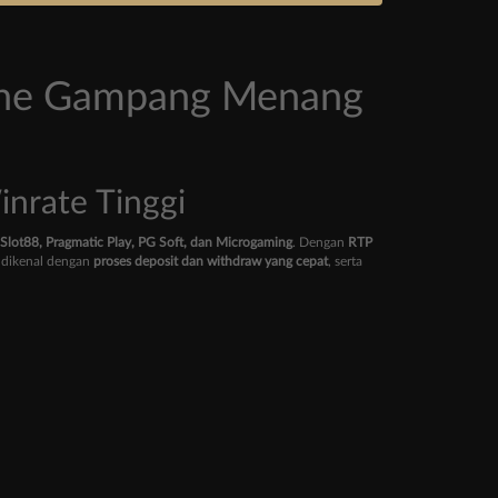
Online Gampang Menang
inrate Tinggi
Slot88, Pragmatic Play, PG Soft, dan Microgaming
. Dengan
RTP
ga dikenal dengan
proses deposit dan withdraw yang cepat
, serta