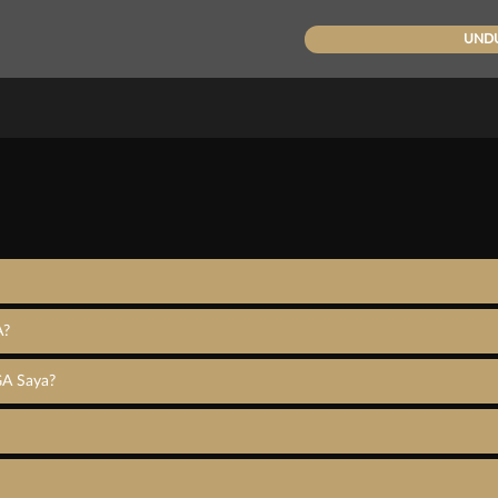
UND
A?
GA Saya?