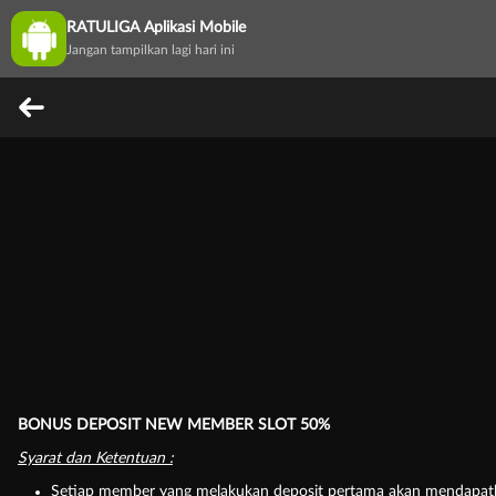
RATULIGA Aplikasi Mobile
Jangan tampilkan lagi hari ini
BONUS DEPOSIT NEW MEMBER SLOT 50%
Syarat dan Ketentuan :
Setiap member yang melakukan deposit pertama akan mendapat